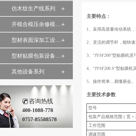
仿木纹生产线系列
主要特点：
开模合模压余修模设备
1、
采用高质量传动系统，
型材表面深加工设备系列
2、
灵活的调节杆，能快速
型材贴膜包装设备系列
3、
“JYSF200”型贴
4、
“JYSF200.S”
其他设备系列
5、操作简单，易懂易会。
主要技术参数
咨询热线
型号
400-1088-778
包装产品规格范围 ( 宽 × 高
0757-85588578
工作范围
调速范围