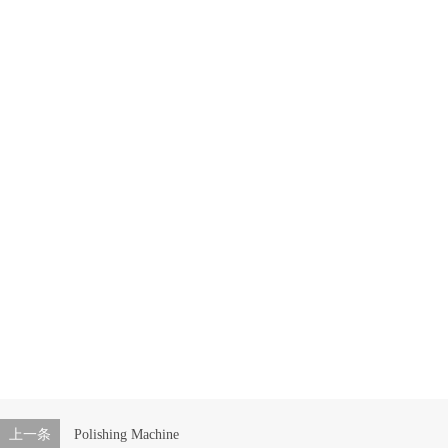
上一条
Polishing Machine