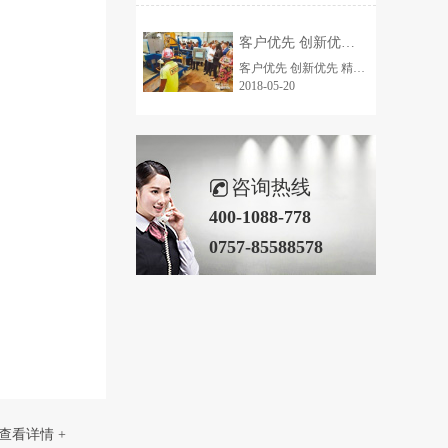
客户优先 创新优先 精业制造 走出国门
客户优先 创新优先 精业制造 走出国门
2018-05-20
咨询热线
400-1088-778
0757-85588578
查看详情 +