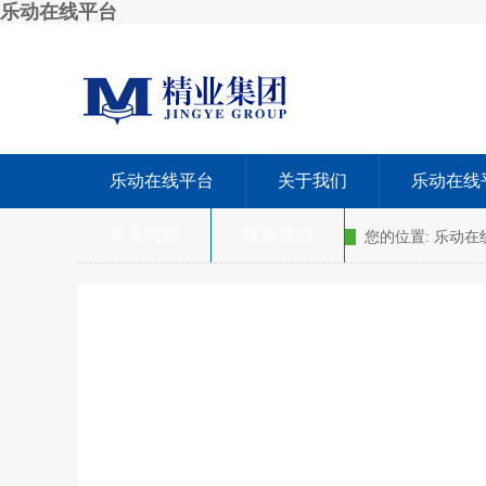
乐动在线平台
乐动在线平台
关于我们
乐动在线
常见问题
联系我们
您的位置:
乐动在