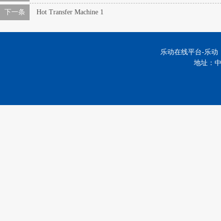
下一条
Hot Transfer Machine 1
乐动在线平台-乐动（中国
地址：中