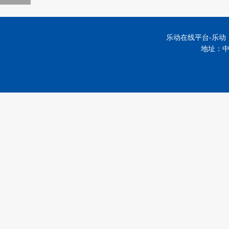
乐动在线平台-乐动（中国
地址：中