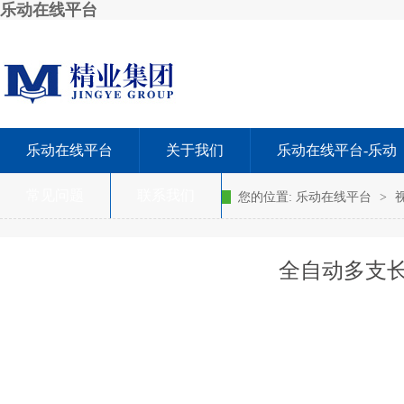
乐动在线平台
乐动在线平台
关于我们
乐动在线平台-乐动
常见问题
联系我们
您的位置:
乐动在线平台
>
全自动多支