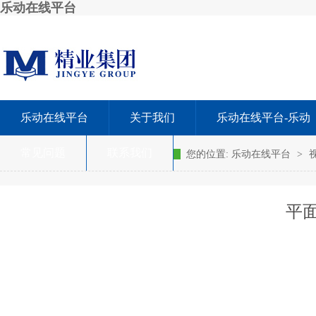
乐动在线平台
乐动在线平台
关于我们
乐动在线平台-乐动
常见问题
联系我们
您的位置:
乐动在线平台
>
平