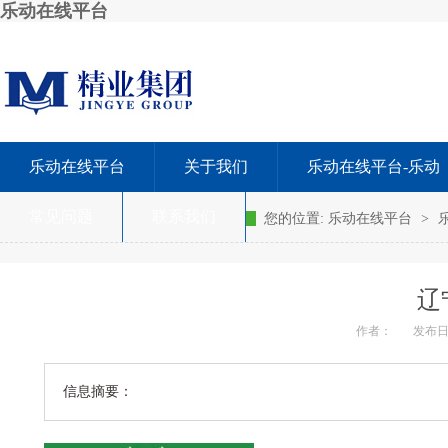
乐动在线平台
乐动在线平台
关于我们
乐动在线平台-乐动
常见问题
联系我们
您的位置:
乐动在线平台
>
辽
作者：
发布日期：
信息摘要：