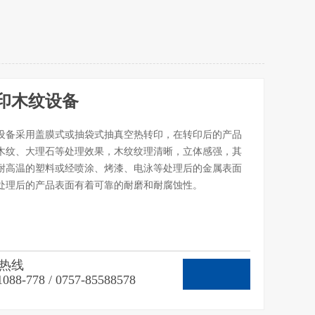
印木纹设备
设备采用盖膜式或抽袋式抽真空热转印，在转印后的产品
木纹、大理石等处理效果，木纹纹理清晰，立体感强，其
耐高温的塑料或经喷涂、烤漆、电泳等处理后的金属表面
处理后的产品表面有着可靠的耐磨和耐腐蚀性。
热线
1088-778 / 0757-85588578