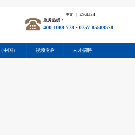
中文
|
ENGLISH
服务热线：
400-1088-778 • 0757-85588578
（中国）
视频专栏
人才招聘