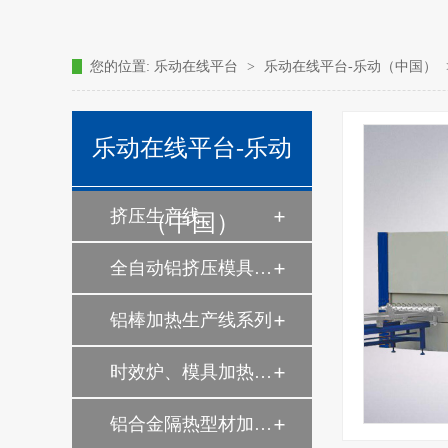
您的位置:
乐动在线平台
>
乐动在线平台-乐动（中国）
乐动在线平台-乐动
挤压生产线
（中国）
全自动铝挤压模具碱洗及废液综合回收利用系统
铝棒加热生产线系列
时效炉、模具加热炉系列
铝合金隔热型材加工生产