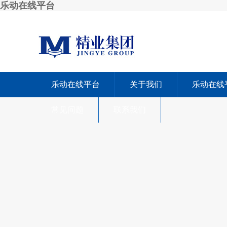
乐动在线平台
乐动在线平台
关于我们
乐动在线
常见问题
联系我们