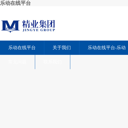
乐动在线平台
乐动在线平台
关于我们
乐动在线平台-乐动
常见问题
联系我们